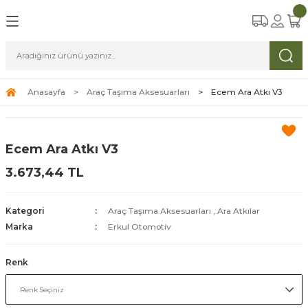
Geri Dön
Geri Dön
Geri Dön
Geri Dön
Geri Dön
a Aksesuarları
zemeleri
arı
iyim
amp
ları
abılar
Anasayfa
Araç Taşıma Aksesuarları
Ecem Ara Atkı V3
ri
arı
luklar
klar
Ecem Ara Atkı V3
stemleri
ları
S, Dürbünler
3.673,44 TL
r
arbeküler
tler
arı
Kategori
Araç Taşıma Aksesuarları
,
Ara Atkılar
çlikler
Marka
Erkul Otomotiv
Renk
er ve Eldivenler
me,Yataklar