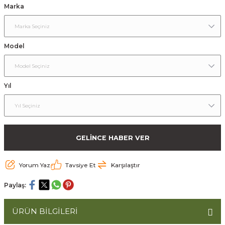
Marka
ömlekler
ar
ri
Model
Ürünler
Yıl
GELİNCE HABER VER
Yorum Yaz
Tavsiye Et
Karşılaştır
Paylaş:
ÜRÜN BİLGİLERİ