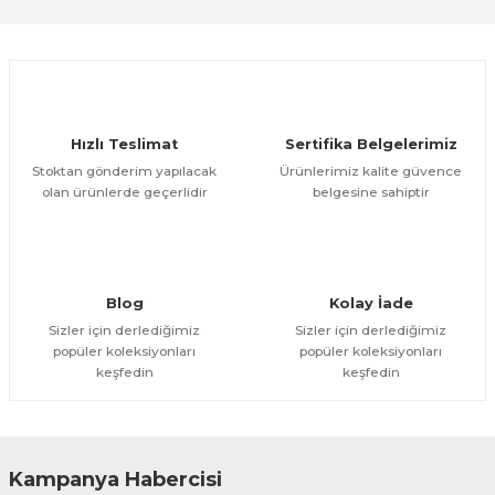
Sitemize ilk yorumu siz yapın!
Ürün resmi kalitesiz, bozuk veya görüntülenemiyor.
Ürün açıklamasında eksik bilgiler bulunuyor.
Deneyimini Paylaş
Ürün bilgilerinde hatalar bulunuyor.
Ürün fiyatı diğer sitelerden daha pahalı.
Hızlı Teslimat
Sertifika Belgelerimiz
Bu ürüne benzer farklı alternatifler olmalı.
Stoktan gönderim yapılacak
Ürünlerimiz kalite güvence
olan ürünlerde geçerlidir
belgesine sahiptir
Gönder
Blog
Kolay İade
Sizler için derlediğimiz
Sizler için derlediğimiz
popüler koleksiyonları
popüler koleksiyonları
keşfedin
keşfedin
Kampanya Habercisi