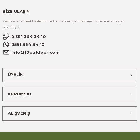
BİZE ULAŞIN
Kesintisiz hizmet kalitemiz ile her zaman yanınızdayız. Siparişleriniz için
buradayız!
0 551 364 34 10
0551 364 34 10
info@10outdoor.com
ÜYELİK
KURUMSAL
ALIŞVERİŞ