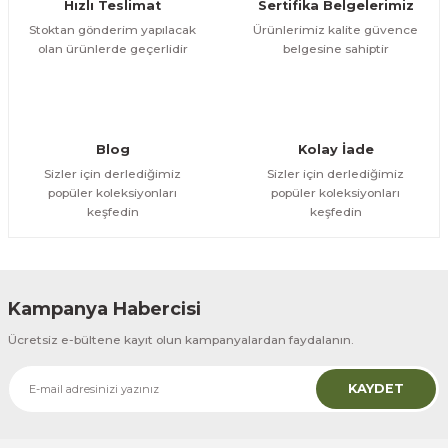
Hızlı Teslimat
Sertifika Belgelerimiz
ömlekler
ar
Stoktan gönderim yapılacak
Ürünlerimiz kalite güvence
olan ürünlerde geçerlidir
belgesine sahiptir
ri
Ürünler
Blog
Kolay İade
Sizler için derlediğimiz
Sizler için derlediğimiz
popüler koleksiyonları
popüler koleksiyonları
keşfedin
keşfedin
Kampanya Habercisi
Ücretsiz e-bültene kayıt olun kampanyalardan faydalanın.
KAYDET