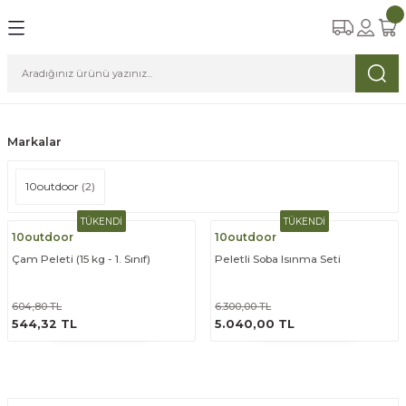
Geri Dön
Geri Dön
Geri Dön
Geri Dön
Geri Dön
a Aksesuarları
zemeleri
arı
iyim
amp
ları
abılar
Markalar
ri
arı
luklar
klar
10outdoor
(2)
stemleri
ları
S, Dürbünler
TÜKENDİ
TÜKENDİ
10outdoor
10outdoor
r
arbeküler
tler
arı
Çam Peleti (15 kg - 1. Sınıf)
Peletli Soba Isınma Seti
çlikler
604,80 TL
6.300,00 TL
ÜRÜNÜ İNCELE
ÜRÜNÜ İNCELE
544,32 TL
5.040,00 TL
er ve Eldivenler
me,Yataklar