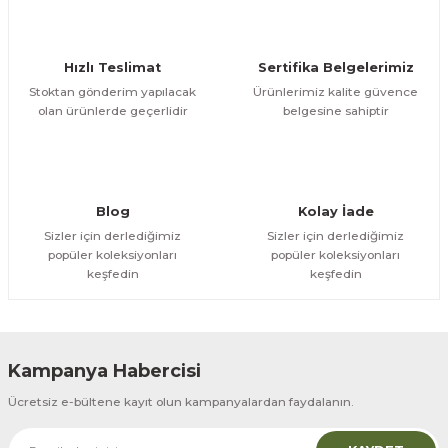
ömlekler
ar
Hızlı Teslimat
Sertifika Belgelerimiz
ri
Stoktan gönderim yapılacak
Ürünlerimiz kalite güvence
olan ürünlerde geçerlidir
belgesine sahiptir
Ürünler
Blog
Kolay İade
Sizler için derlediğimiz
Sizler için derlediğimiz
popüler koleksiyonları
popüler koleksiyonları
keşfedin
keşfedin
Kampanya Habercisi
Ücretsiz e-bültene kayıt olun kampanyalardan faydalanın.