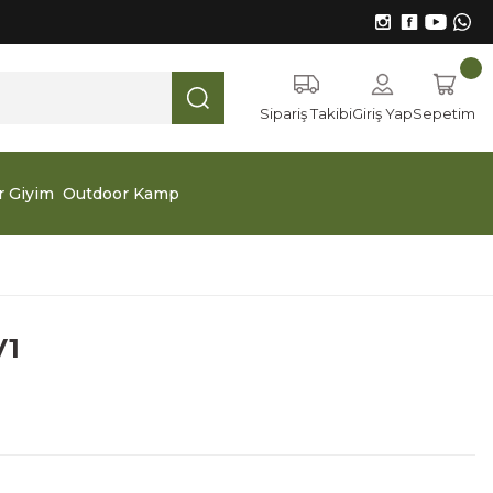
Sipariş Takibi
Giriş Yap
Sepetim
r Giyim
Outdoor Kamp
V1