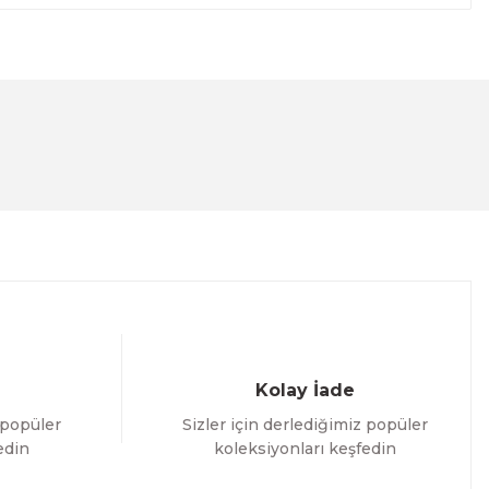
lanarak tarafımıza iletebilirsiniz.
Kolay İade
 popüler
Sizler için derlediğimiz popüler
edin
koleksiyonları keşfedin