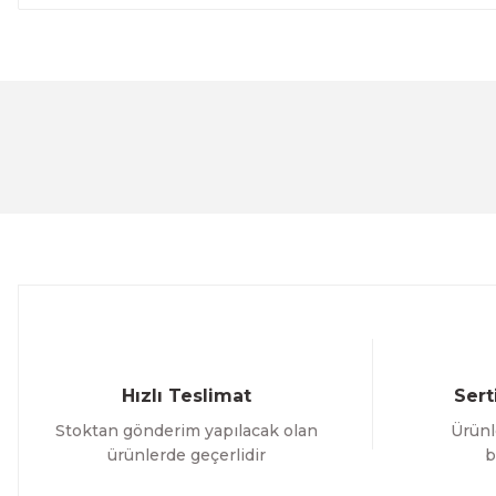
Bu ürünün fiyat bilgisi, resim, ürün açıklamalarında ve 
Görüş ve önerileriniz için teşekkür ederiz.
Ürün resmi kalitesiz, bozuk veya görüntülenemiyor.
Ürün açıklamasında eksik bilgiler bulunuyor.
Ürün bilgilerinde hatalar bulunuyor.
Ürün fiyatı diğer sitelerden daha pahalı.
Bu ürüne benzer farklı alternatifler olmalı.
Hızlı Teslimat
Sert
Stoktan gönderim yapılacak olan
Ürünl
ürünlerde geçerlidir
b