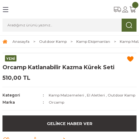
Geri Dön
Geri Dön
Geri Dön
Geri Dön
Geri Dön
a Aksesuarları
zemeleri
arı
iyim
amp
ları
abılar
Anasayfa
Outdoor Kamp
Kamp Ekipmanları
Kamp Mal
ri
arı
luklar
klar
YENİ
Orcamp Katlanabilir Kazma Kürek Seti
stemleri
ları
S, Dürbünler
510,00 TL
r
arbeküler
tler
arı
Kategori
Kamp Malzemeleri
,
El Aletleri
,
Outdoor Kamp
çlikler
Marka
Orcamp
GELİNCE HABER VER
er ve Eldivenler
me,Yataklar