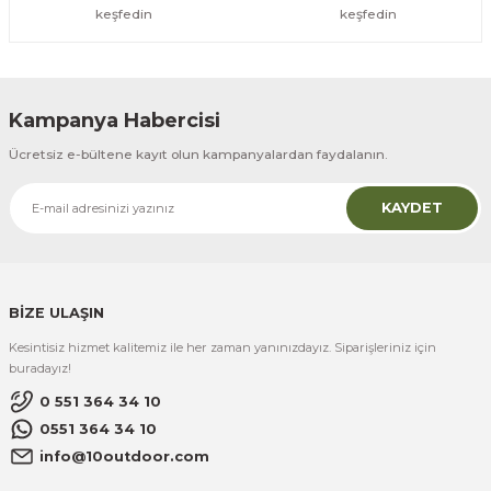
keşfedin
keşfedin
Kampanya Habercisi
Ücretsiz e-bültene kayıt olun kampanyalardan faydalanın.
KAYDET
BİZE ULAŞIN
Kesintisiz hizmet kalitemiz ile her zaman yanınızdayız. Siparişleriniz için
buradayız!
0 551 364 34 10
0551 364 34 10
info@10outdoor.com