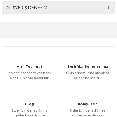
ALIŞVERİŞ DENEYİMİ
Bu ürünün fiyat bilgisi, resim, ürün açıklamalarında ve
diğer konularda yetersiz gördüğünüz noktaları öneri
formunu kullanarak tarafımıza iletebilirsiniz.
Görüş ve önerileriniz için teşekkür ederiz.
Sitemize ilk yorumu siz yapın!
Ürün resmi kalitesiz, bozuk veya görüntülenemiyor.
Ürün açıklamasında eksik bilgiler bulunuyor.
Deneyimini Paylaş
Ürün bilgilerinde hatalar bulunuyor.
Ürün fiyatı diğer sitelerden daha pahalı.
Hızlı Teslimat
Sertifika Belgelerimiz
Bu ürüne benzer farklı alternatifler olmalı.
Stoktan gönderim yapılacak
Ürünlerimiz kalite güvence
olan ürünlerde geçerlidir
belgesine sahiptir
Gönder
Blog
Kolay İade
Sizler için derlediğimiz
Sizler için derlediğimiz
popüler koleksiyonları
popüler koleksiyonları