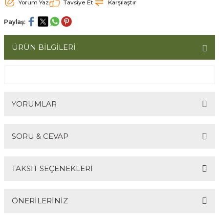
Yorum Yaz
Tavsiye Et
Karşılaştır
ömlekler
ar
Paylaş:
ri
ÜRÜN BİLGİLERİ
Ürünler
YORUMLAR
SORU & CEVAP
Bu ürüne ilk yorumu siz yapın!
TAKSİT SEÇENEKLERİ
Yorum Yaz
Ürün hakkında henüz soru sorulmamış.
ÖNERİLERİNİZ
Soru Sor