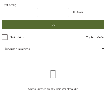
Fiyat Aralığı
ömlekler
ar
TL Arası
ri
Ara
Ürünler
Stoktakiler
Toplam ürün
Arama kriterleri en az 2 karakter olmalıdır.