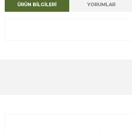
ÜRÜN BİLGİLERİ
YORUMLAR
Bu ürünün fiyat bilgisi, resim, ürün açıklamalarında ve 
Görüş ve önerileriniz için teşekkür ederiz.
Ürün resmi kalitesiz, bozuk veya görüntülenemiyor.
Ürün açıklamasında eksik bilgiler bulunuyor.
Ürün bilgilerinde hatalar bulunuyor.
Ürün fiyatı diğer sitelerden daha pahalı.
Bu ürüne benzer farklı alternatifler olmalı.