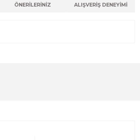
ÖNERİLERİNİZ
ALIŞVERİŞ DENEYİMİ
lanarak tarafımıza iletebilirsiniz.