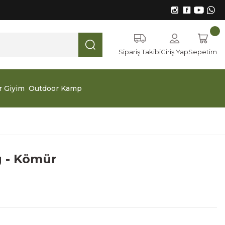
Sipariş Takibi
Giriş Yap
Sepetim
r Giyim
Outdoor Kamp
g - Kömür