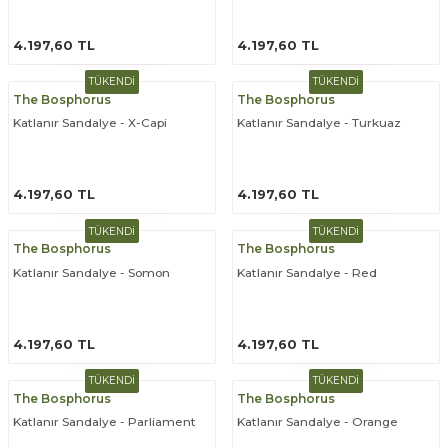
ömlekler
ar
ÜRÜNÜ İNCELE
ÜRÜNÜ İNCELE
4.197,60 TL
4.197,60 TL
ri
TÜKENDİ
TÜKENDİ
The Bosphorus
The Bosphorus
Ürünler
Katlanır Sandalye - X-Capi
Katlanır Sandalye - Turkuaz
ÜRÜNÜ İNCELE
ÜRÜNÜ İNCELE
4.197,60 TL
4.197,60 TL
TÜKENDİ
TÜKENDİ
The Bosphorus
The Bosphorus
Katlanır Sandalye - Somon
Katlanır Sandalye - Red
ÜRÜNÜ İNCELE
ÜRÜNÜ İNCELE
4.197,60 TL
4.197,60 TL
TÜKENDİ
TÜKENDİ
The Bosphorus
The Bosphorus
Katlanır Sandalye - Parliament
Katlanır Sandalye - Orange