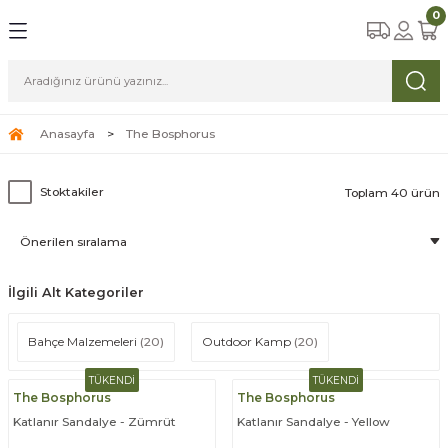
0
Geri Dön
Geri Dön
Geri Dön
Geri Dön
Geri Dön
a Aksesuarları
zemeleri
arı
iyim
amp
ları
abılar
Anasayfa
The Bosphorus
ri
arı
luklar
klar
Stoktakiler
Toplam 40 ürün
stemleri
ları
S, Dürbünler
r
arbeküler
tler
arı
İlgili Alt Kategoriler
çlikler
Bahçe Malzemeleri
(20)
Outdoor Kamp
(20)
TÜKENDİ
TÜKENDİ
The Bosphorus
The Bosphorus
Katlanır Sandalye - Zümrüt
Katlanır Sandalye - Yellow
er ve Eldivenler
me,Yataklar